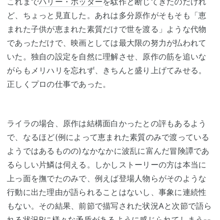
これまで
ハリー・ポッター
を駄作と断じてきたのだけれ
ど、ちょっと見直した。あれは多分原作がそもそも「恵
まれた子供が恵まれた素質だけで世を渡る」ような代物
であっただけで、映画としては最大限の努力が払われて
いた。独自の設定を自然に理解させ、原作の筋を追いな
がらもメリハリを忘れず、きちんと盛り上げてみせる。
正しくプロの仕事であった。
ライラの場合、原作は結構面白かったとの評もあるよう
で、なるほど(例によって恵まれた素質のみで渡っている
ようではあるものの)なかなかに波乱に富んだ冒険譚であ
るらしい片鱗は伺える。しかしストーリーの方は本当に
上っ面を撫でたのみで、例えば登場人物らがそのような
行動に出た理由が語られることはないし、事象に連続性
もない。その結果、前節で描写された状況Aと次節で語ら
れる状況Bに様々な矛盾があるように感じられてしまう--