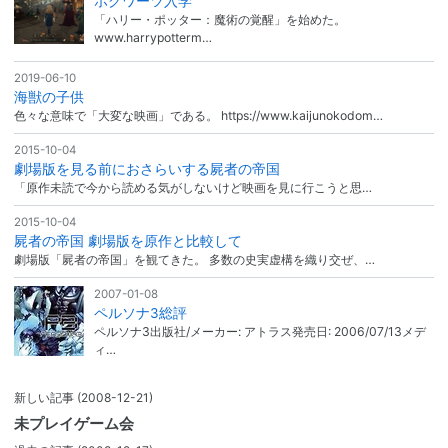
ホグワーツ入学
「ハリー・ポッター：魔術の覚醒」を始めた。
www.harrypotterm…
2019-06-10
海獣の子供
色々な意味で「大変な映画」である。 https://www.kaijunokodom…
2015-10-04
劇場版を見る前におさらいする屍者の帝国
「原作未読で今から読める気がしないけど映画を見に行こうと思…
2015-10-04
屍者の帝国 劇場版を原作と比較して
劇場版「屍者の帝国」を観てきた。 多数の史実虚構を織り交ぜ、…
2007-01-08
ペルソナ3総評
ペルソナ3出版社/メーカー: アトラス発売日: 2006/07/13メデ
ィ…
新しい記事
(2008-12-21)
未プレイゲーム会